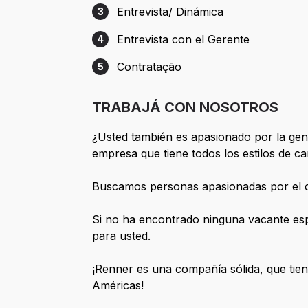
Entrevista/ Dinámica
3
Etapa 3: Entrevista/ Dinámica
Entrevista con el Gerente
4
Etapa 4: Entrevista con el Gerente
Contratação
5
Etapa 5: Contratação
TRABAJÁ CON NOSOTROS
¿Usted también es apasionado por la gent
empresa que tiene todos los estilos de ca
Buscamos personas apasionadas por el c
Si no ha encontrado ninguna vacante esp
para usted.
¡Renner es una compañía sólida, que tiene
Américas!