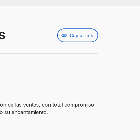
S
Copiar link
ción de las ventas, con total compromiso
do su encantamiento.