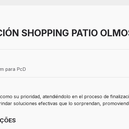
ACIÓN SHOPPING PATIO OLMO
Efetivo
ém para PcD
para PcD
e como su prioridad, atendiéndolo en el proceso de finaliza
brindar soluciones efectivas que lo sorprendan, promovien
IÇÕES